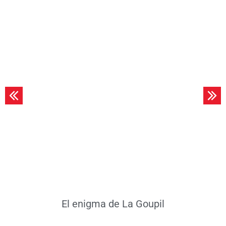
Leer más
El enigma de La Goupil
E