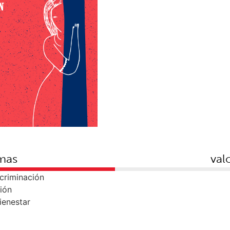
mas
val
scriminación
ión
bienestar