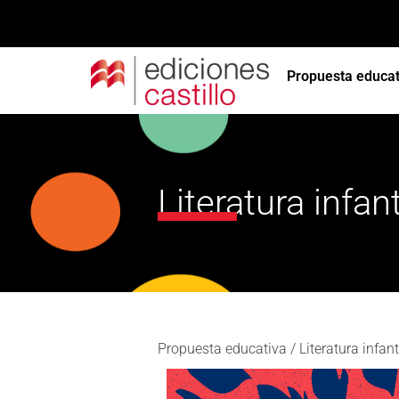
Propuesta educat
Literatura infant
Propuesta educativa / Literatura infanti