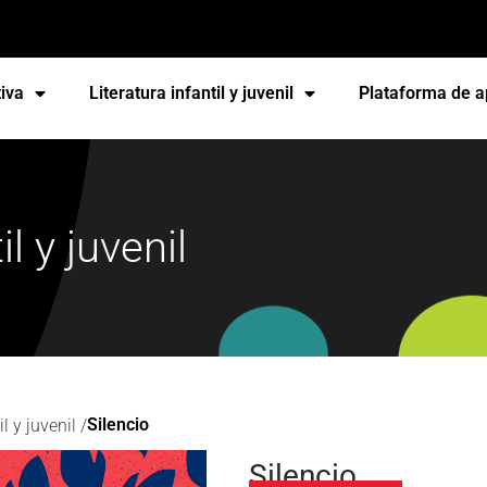
iva
Literatura infantil y juvenil
Plataforma de a
il y juvenil
Silencio
l y juvenil /
Silencio