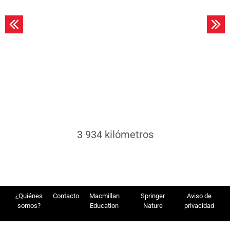
Leer más
3 934 kilómetros
¿Quiénes
Contacto
Macmillan
Springer
Aviso de
somos?
Education
Nature
privacidad