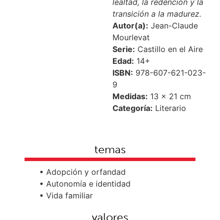
lealtad, la redención y la
transición a la madurez.
Autor(a):
Jean-Claude
Mourlevat
Serie:
Castillo en el Aire
Edad:
14+
ISBN:
978-607-621-023-
9
Medidas:
13 × 21 cm
Categoría:
Literario
temas
• Adopción y orfandad
• Autonomía e identidad
• Vida familiar
valores