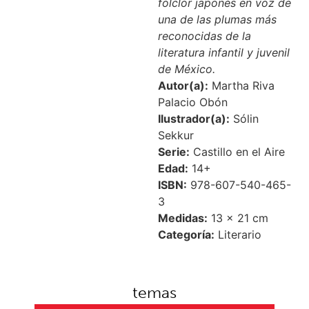
folclor japonés en voz de
una de las plumas más
reconocidas de la
literatura infantil y juvenil
de México.
Autor(a):
Martha Riva
Palacio Obón
Ilustrador(a):
Sólin
Sekkur
Serie:
Castillo en el Aire
Edad:
14+
ISBN:
978-607-540-465-
3
Medidas:
13 × 21 cm
Categoría:
Literario
temas