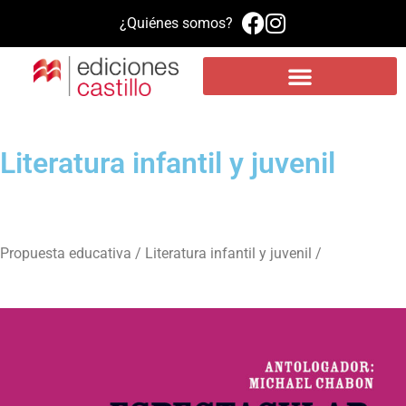
¿Quiénes somos?
Propuesta educativa
Literatura infantil y juvenil
Plataforma de aprendizaje MEE
Literatura infantil y juvenil
Propuesta educativa / Literatura infantil y juvenil /