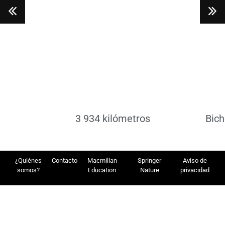
Leer más
Le
3 934 kilómetros
Bich
¿Quiénes
Contacto
Macmillan
Springer
Aviso de
somos?
Education
Nature
privacidad