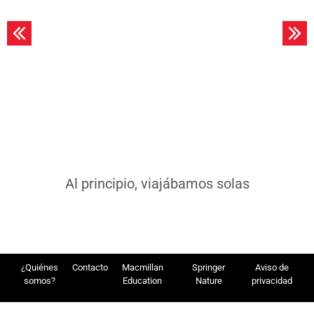
Leer más
Al principio, viajábamos solas
¿Quiénes
Contacto
Macmillan
Springer
Aviso de
somos?
Education
Nature
privacidad