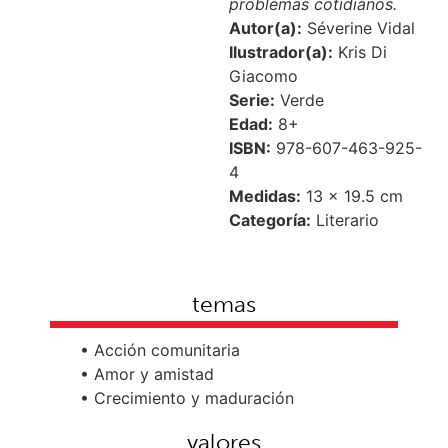
problemas cotidianos.
Autor(a):
Séverine Vidal
Ilustrador(a):
Kris Di
Giacomo
Serie:
Verde
Edad:
8+
ISBN:
978-607-463-925-
4
Medidas:
13 × 19.5 cm
Categoría:
Literario
temas
• Acción comunitaria
• Amor y amistad
• Crecimiento y maduración
valores