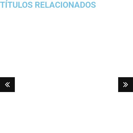
TÍTULOS RELACIONADOS
más
Leer más
Le