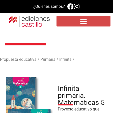
¿Quiénes somos?
Propuesta educativa
Literatura infantil y juvenil
Plataforma de aprendizaje MEE
Infinita primaria. Matemáticas 5
Propuesta educativa / Primaria / Infinita /
Infinita
primaria.
Matemáticas 5
Proyecto educativo que