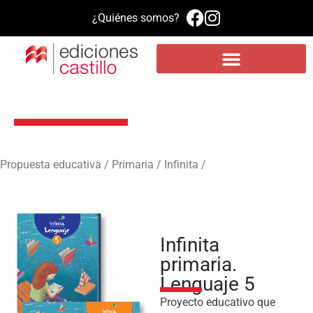
¿Quiénes somos?
Propuesta educativa
Literatura infantil y juvenil
Plataforma de aprendizaje MEE
Infinita primaria. Lenguaje 5
Propuesta educativa / Primaria / Infinita /
Infinita
primaria.
Lenguaje 5
Proyecto educativo que