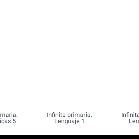
más
Leer más
Le
rimaria.
Infinita primaria.
Infinit
cas 5
Lenguaje 1
Len