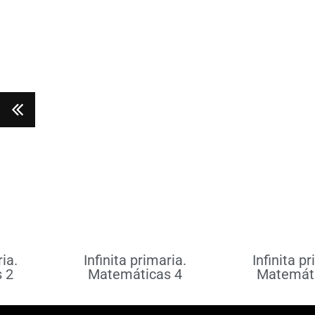
Leer más
Leer 
ria.
Infinita primaria.
Infinita p
 2
Matemáticas 4
Matemáti