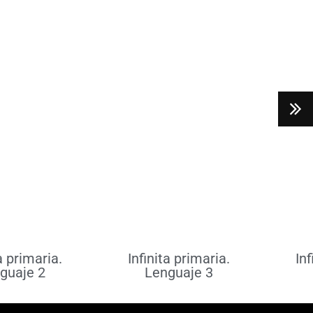
er más
Leer más
a primaria.
Infinita primaria.
Inf
guaje 2
Lenguaje 3