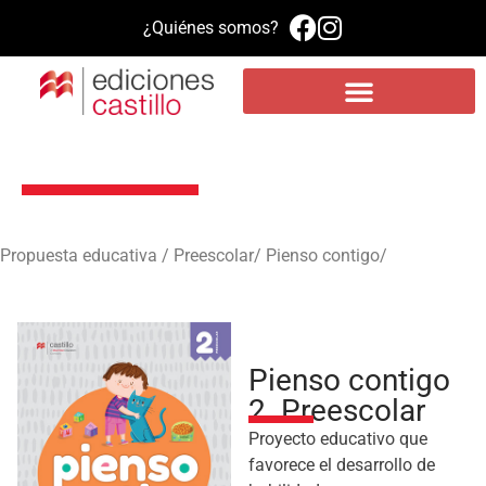
¿Quiénes somos?
Propuesta educativa
Literatura infantil y juvenil
Plataforma de aprendizaje MEE
Pienso contigo 2. Preescolar
Propuesta educativa / Preescolar/ Pienso contigo/
Pienso contigo
2. Preescolar
Proyecto educativo que
favorece el desarrollo de