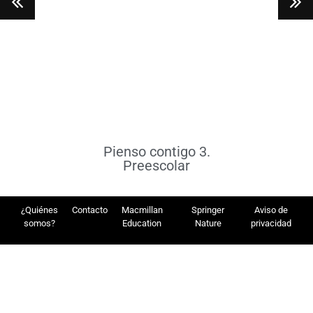
Pienso contigo 3.
Preescolar
¿Quiénes
Contacto
Macmillan
Springer
Aviso de
somos?
Education
Nature
privacidad