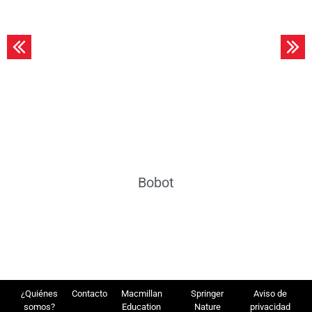
Leer más
Bobot
¿Quiénes
Contacto
Macmillan
Springer
Aviso de
somos?
Education
Nature
privacidad