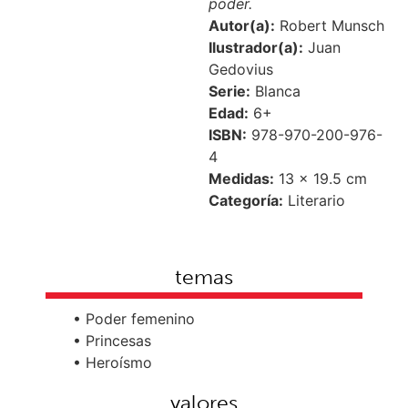
poder.
Autor(a):
Robert Munsch
Ilustrador(a):
Juan
Gedovius
Serie:
Blanca
Edad:
6+
ISBN:
978-970-200-976-
4
Medidas:
13 × 19.5 cm
Categoría:
Literario
temas
• Poder femenino
• Princesas
• Heroísmo
valores