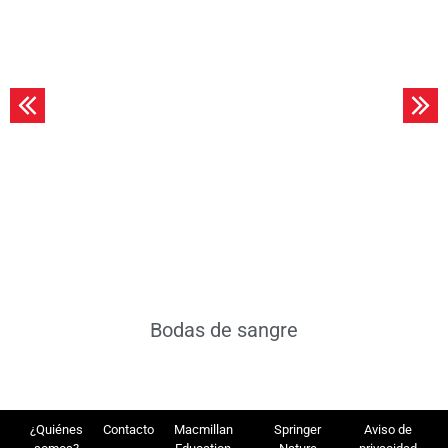
Leer más
Bodas de sangre
¿Quiénes
Contacto
Macmillan
Springer
Aviso de