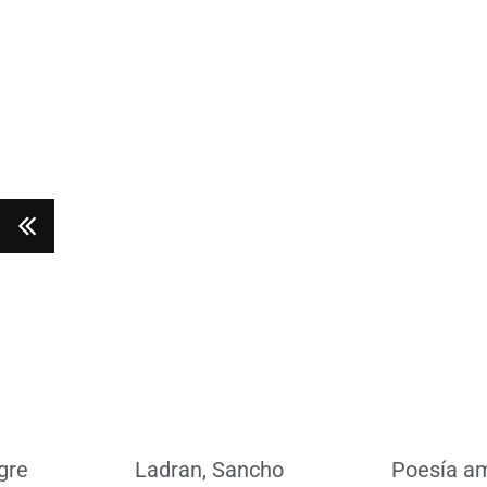
Leer más
Leer 
gre
Ladran, Sancho
Poesía a