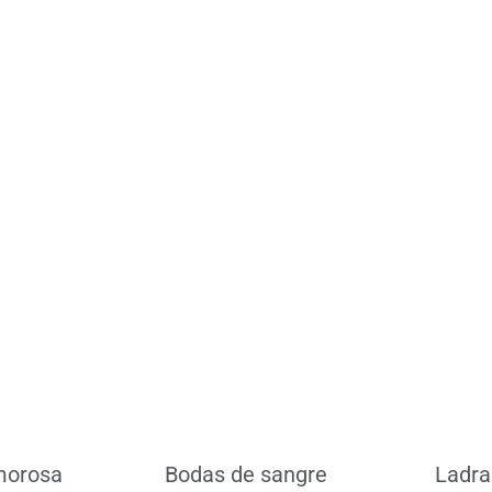
más
Leer más
Le
morosa
Bodas de sangre
Ladra