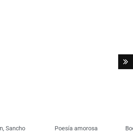
er más
Leer más
n, Sancho
Poesía amorosa
Bo