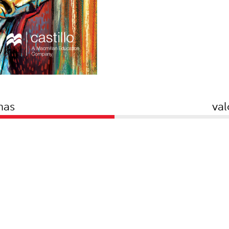
mas
val