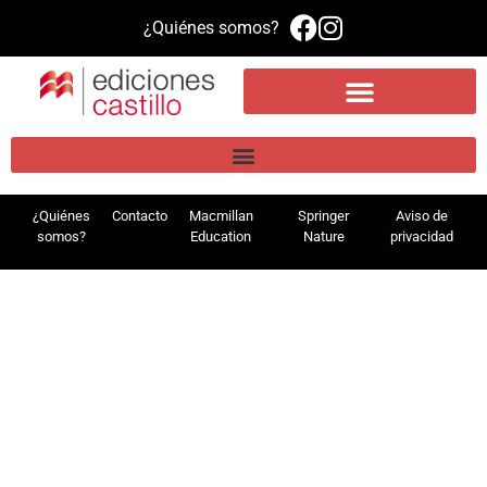
¿Quiénes somos?
Propuesta educativa
Literatura infantil y juvenil
Plataforma de aprendizaje MEE
¿Quiénes
Contacto
Macmillan
Springer
Aviso de
somos?
Education
Nature
privacidad