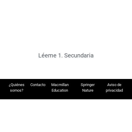
Léeme 1. Secundaria
¿Quiénes
Contacto
Macmillan
Springer
Aviso de
somos?
Education
Nature
privacidad