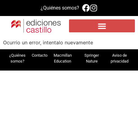
¿Quiénes somos?
Propuesta educativa
Literatura infantil y juvenil
Plataforma de aprendizaje MEE
Ocurrio un error, intentalo nuevamente
¿Quiénes
Contacto
Macmillan
Springer
Aviso de
somos?
Education
Nature
privacidad