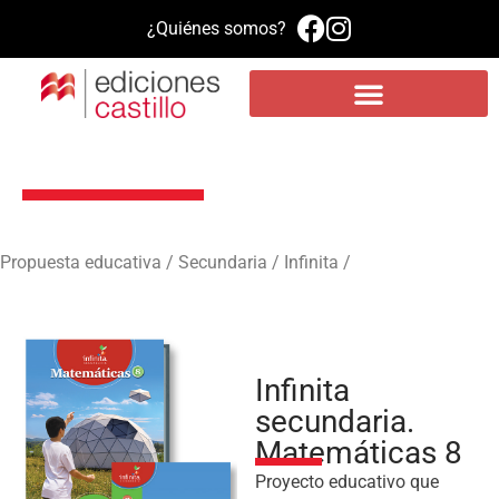
¿Quiénes somos?
Propuesta educativa
Literatura infantil y juvenil
Plataforma de aprendizaje MEE
Infinita secundaria. Matemáticas 8
Propuesta educativa / Secundaria / Infinita /
Infinita
secundaria.
Matemáticas 8
Proyecto educativo que