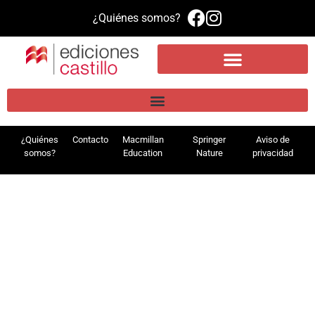
¿Quiénes somos?
Propuesta educativa
Literatura infantil y juvenil
Plataforma de aprendizaje MEE
¿Quiénes
Contacto
Macmillan
Springer
Aviso de
somos?
Education
Nature
privacidad