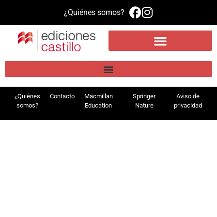
¿Quiénes somos?
Propuesta educativa
Literatura infantil y juvenil
Plataforma de aprendizaje MEE
¿Quiénes
Contacto
Macmillan
Springer
Aviso de
somos?
Education
Nature
privacidad