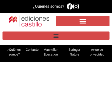
¿Quiénes somos?
Propuesta educativa
Literatura infantil y juvenil
Plataforma de aprendizaje MEE
¿Quiénes
Contacto
Macmillan
Springer
Aviso de
somos?
Education
Nature
privacidad