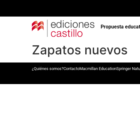
Propuesta educat
Zapatos nuevos
¿Quiénes somos?
Contacto
Macmillan Education
Springer Nat