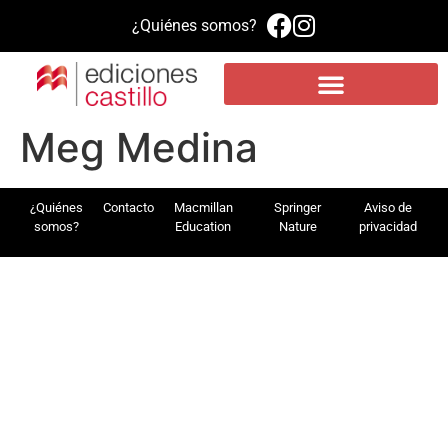
¿Quiénes somos?
Propuesta educativa
Literatura infantil y juvenil
Plataforma de aprendizaje MEE
Meg Medina
¿Quiénes
Contacto
Macmillan
Springer
Aviso de
somos?
Education
Nature
privacidad